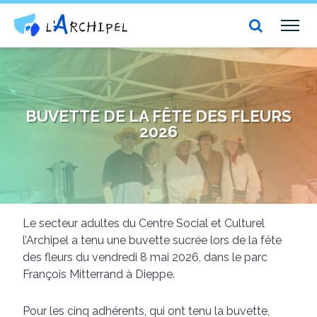
Centre social et culturel l'Archipel
TOG
NAV
BUVETTE DE LA FÊTE DES FLEURS
2026
Le secteur adultes du Centre Social et Culturel
l’Archipel a tenu une buvette sucrée lors de la fête
des fleurs du vendredi 8 mai 2026, dans le parc
François Mitterrand à Dieppe.
Pour les cinq adhérents, qui ont tenu la buvette,