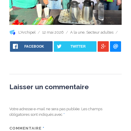
Auteur
Publié
Catégories
L'Archipel
12 mai 2026
A la une
,
Secteur adultes
le
FACEBOOK
TWITTER
Laisser un commentaire
Votre adresse e-mail ne sera pas publiée.
Les champs
obligatoires sont indiqués avec
*
COMMENTAIRE
*