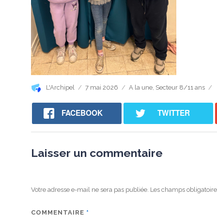
Auteur
Publié
Catégories
L'Archipel
7 mai 2026
A la une
,
Secteur 8/11 ans
le
FACEBOOK
TWITTER
Laisser un commentaire
Votre adresse e-mail ne sera pas publiée.
Les champs obligatoire
COMMENTAIRE
*