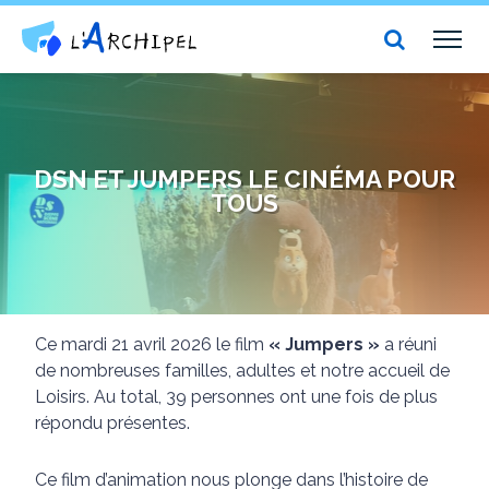
Centre social et culturel l'Archipel
TOG
NAV
DSN ET JUMPERS LE CINÉMA POUR
TOUS
Ce mardi 21 avril 2026 le film
« Jumpers »
a réuni
de nombreuses familles, adultes et notre accueil de
Loisirs. Au total, 39 personnes ont une fois de plus
répondu présentes.
Ce film d’animation nous plonge dans l’histoire de