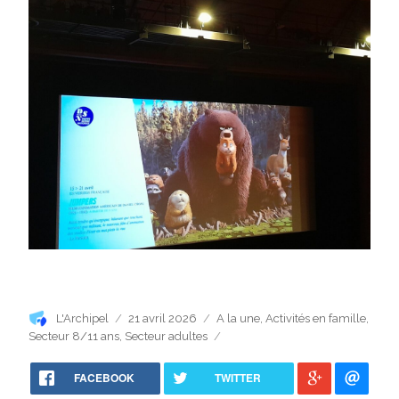
Auteur
Publié
Catégories
L'Archipel
21 avril 2026
A la une
,
Activités en famille
,
le
Secteur 8/11 ans
,
Secteur adultes
FACEBOOK
TWITTER