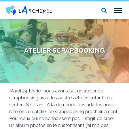
Centre social et culturel l'Archipel
TOG
NAV
ATELIER SCRAPBOOKING
Mardi 24 février, nous avons fait un atelier de
scrapbooking avec les adultes et des enfants du
secteur 8/11 ans. A la demande des adultes nous
referons un atelier de scrapbooking prochainement.
Pour ceux qui ne connaissent pas, il s’agit de créer
un album photos en le customisant, j’ai mis des