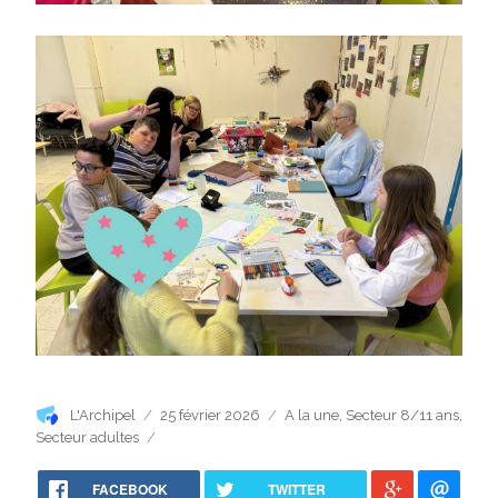
Auteur
Publié
Catégories
L'Archipel
25 février 2026
A la une
,
Secteur 8/11 ans
,
le
Secteur adultes
FACEBOOK
TWITTER