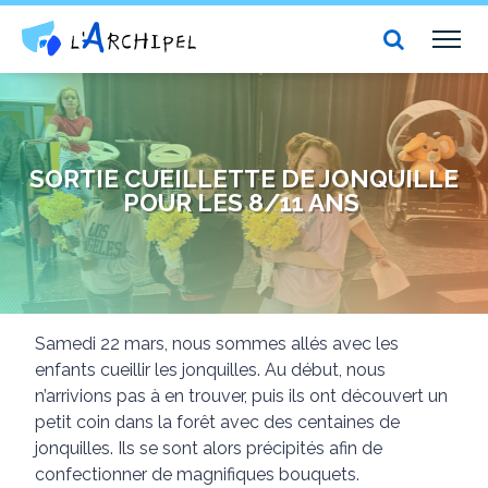
Centre social et culturel l'Archipel
TOG
NAV
SORTIE CUEILLETTE DE JONQUILLE
POUR LES 8/11 ANS ️
Samedi 22 mars, nous sommes allés avec les
enfants cueillir les jonquilles. Au début, nous
n’arrivions pas à en trouver, puis ils ont découvert un
petit coin dans la forêt avec des centaines de
jonquilles. Ils se sont alors précipités afin de
confectionner de magnifiques bouquets.