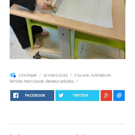
Auteur
Publié
Catégories
L'Archipel
12 mars 2025
A la une
,
Activités en
le
famille
,
Non classé
,
Secteur adultes
FACEBOOK
TWITTER