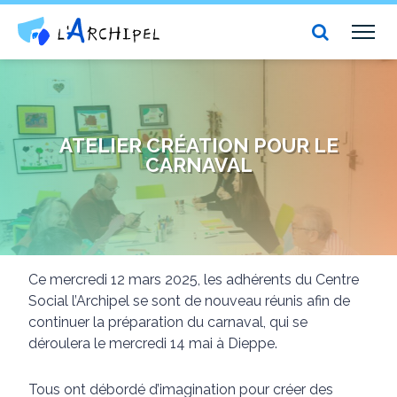
Centre social et culturel l'Archipel
TOG
NAV
ATELIER CRÉATION POUR LE
CARNAVAL
Ce mercredi 12 mars 2025, les adhérents du Centre
Social l’Archipel se sont de nouveau réunis afin de
continuer la préparation du carnaval, qui se
déroulera le mercredi 14 mai à Dieppe.
Tous ont débordé d’imagination pour créer des