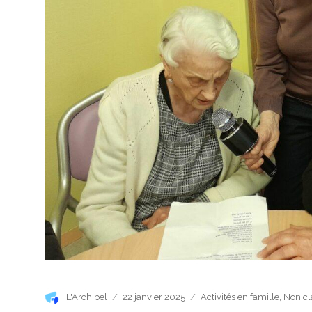
Auteur
Publié
Catégories
L'Archipel
22 janvier 2025
Activités en famille
,
Non cl
le