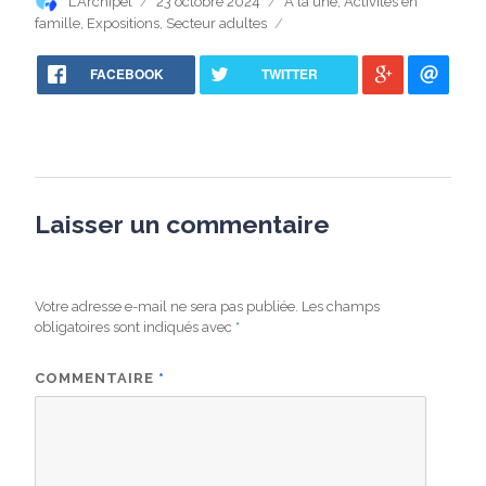
Auteur
Publié
Catégories
L'Archipel
23 octobre 2024
A la une
,
Activités en
le
famille
,
Expositions
,
Secteur adultes
FACEBOOK
TWITTER
Laisser un commentaire
Votre adresse e-mail ne sera pas publiée.
Les champs
obligatoires sont indiqués avec
*
COMMENTAIRE
*