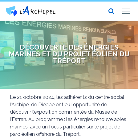
Centre social et culturel l'Archipel
TOG
NAV
DÉCOUVERTE DES ÉNERGIES
MARINES ET DU PROJET ÉOLIEN DU
TRÉPORT
Le 21 octobre 2024, les adhérents du centre social
l’Archipel de Dieppe ont eu l’opportunité de
découvrir l’exposition commentée du Musée de
l’Estran. Au programme : les énergies renouvelables
marines, avec un focus particulier sur le projet de
parc éolien offshore du Tréport.