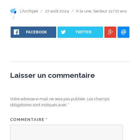
Auteur
Publié
Catégories
L'Archipel
27 août 2024
A la une
,
Secteur 12/17 ans
le
FACEBOOK
TWITTER
Laisser un commentaire
Votre adresse e-mail ne sera pas publiée.
Les champs
obligatoires sont indiqués avec
*
COMMENTAIRE
*