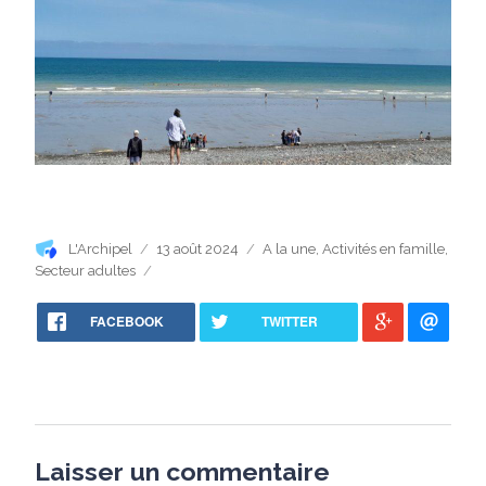
Auteur
Publié
Catégories
L'Archipel
13 août 2024
A la une
,
Activités en famille
,
le
Secteur adultes
FACEBOOK
TWITTER
Laisser un commentaire