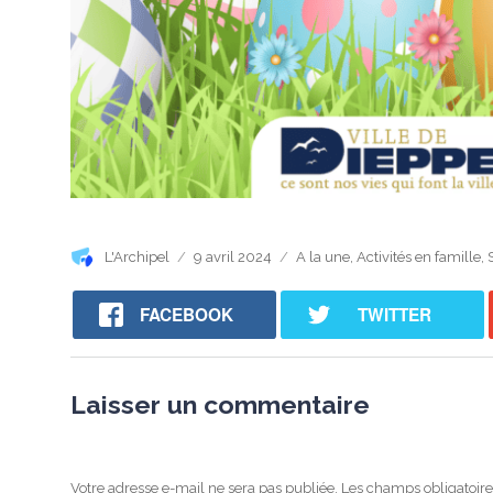
Auteur
Publié
Catégories
L'Archipel
9 avril 2024
A la une
,
Activités en famille
,
le
FACEBOOK
TWITTER
Laisser un commentaire
Votre adresse e-mail ne sera pas publiée.
Les champs obligatoire