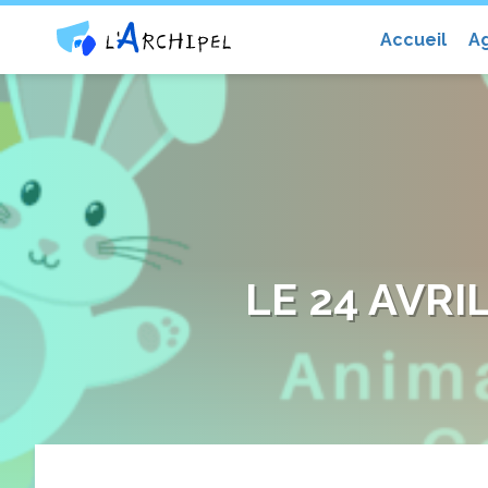
Centre social et culturel l'Archip
Accueil
A
LE 24 AVRI