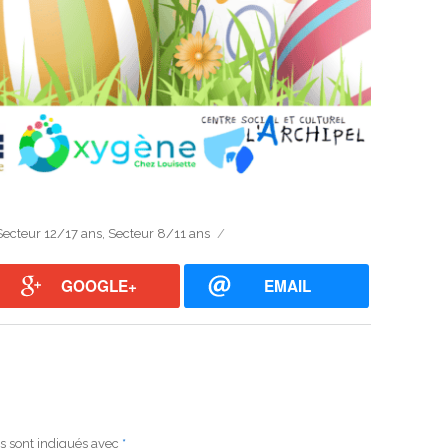
Secteur 12/17 ans
,
Secteur 8/11 ans
GOOGLE+
EMAIL
s sont indiqués avec
*