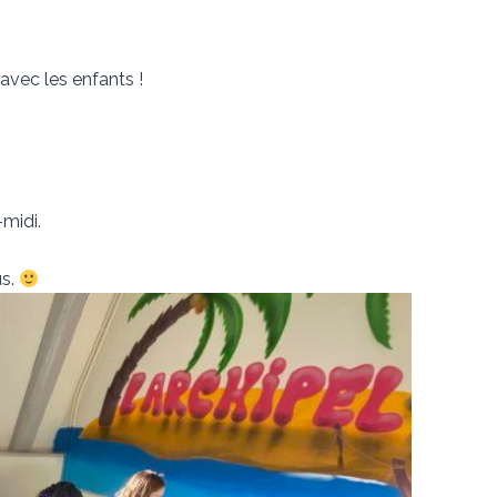
vec les enfants !
midi.
us.