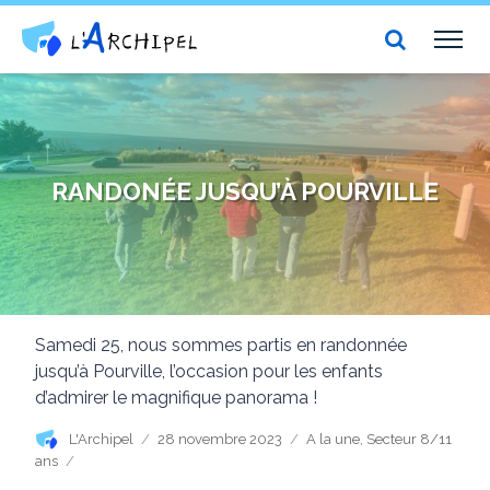
Centre social et culturel l'Archipel
TOG
NAV
RANDONÉE JUSQU’À POURVILLE
Samedi 25, nous sommes partis en randonnée
jusqu’à Pourville, l’occasion pour les enfants
d’admirer le magnifique panorama !
Auteur
Publié
Catégories
L'Archipel
28 novembre 2023
A la une
,
Secteur 8/11
le
ans