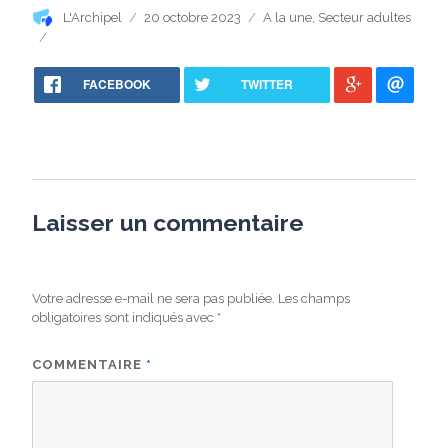
Auteur
Publié
Catégories
L'Archipel
20 octobre 2023
A la une
,
Secteur adultes
le
FACEBOOK
TWITTER
Laisser un commentaire
Votre adresse e-mail ne sera pas publiée.
Les champs
obligatoires sont indiqués avec
*
COMMENTAIRE
*