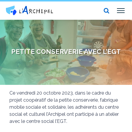
Centre social et culturel l'Archipel
TOG
NAV
PETITE CONSERVERIE AVEC L’EGT
Ce vendredi 20 octobre 2023, dans le cadre du
projet coopératif de la petite conserverie, fabrique
mobile sociale et solidaire, les adhérents du centre
social et culturel l’Archipel ont participé à un atelier
avec le centre social l’EGT.