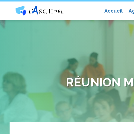
Centre social et culturel l'Archip
Accueil
A
RÉUNION M