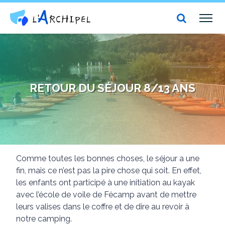
Centre social et culturel l'Archipel
TOG
NAV
RETOUR DU SÉJOUR 8/13 ANS
Comme toutes les bonnes choses, le séjour a une
fin, mais ce n’est pas la pire chose qui soit. En effet,
les enfants ont participé à une initiation au kayak
avec l’école de voile de Fécamp avant de mettre
leurs valises dans le coffre et de dire au revoir à
notre camping.