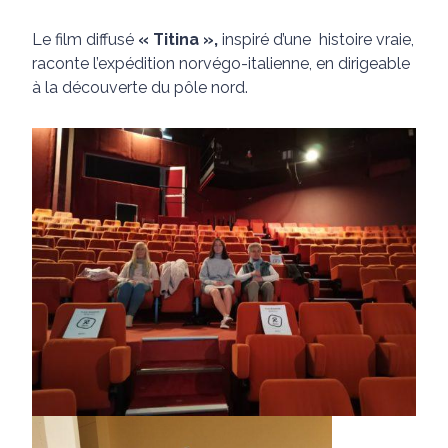
Le film diffusé
« Titina »,
inspiré d’une histoire vraie,
raconte l’expédition norvégo-italienne, en dirigeable
à la découverte du pôle nord.