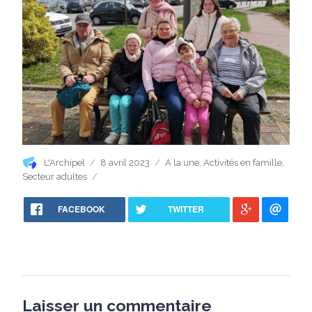
Auteur
Publié
Catégories
L'Archipel
8 avril 2023
A la une
,
Activités en famille
,
le
Secteur adultes
FACEBOOK
TWITTER
Laisser un commentaire