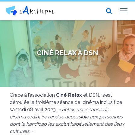
Centre social et culturel l'Archipel
TOG
NAV
CINÉ RELAX À DSN
Grace à l’association
Ciné Relax
et DSN, s’est
déroulée la troisième séance de cinéma inclusif ce
samedi 08 avril 2023.
« Relax, une séance de
cinéma ordinaire rendue accessible aux personnes
dont le handicap les exclut habituellement des lieux
culturels. »