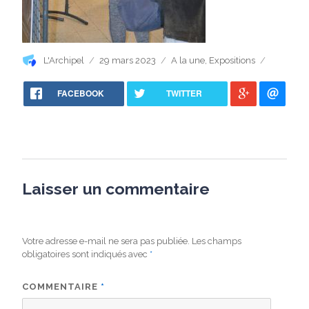
Auteur
Publié
Catégories
L'Archipel
29 mars 2023
A la une
,
Expositions
le
FACEBOOK
TWITTER
Laisser un commentaire
Votre adresse e-mail ne sera pas publiée.
Les champs
obligatoires sont indiqués avec
*
COMMENTAIRE
*