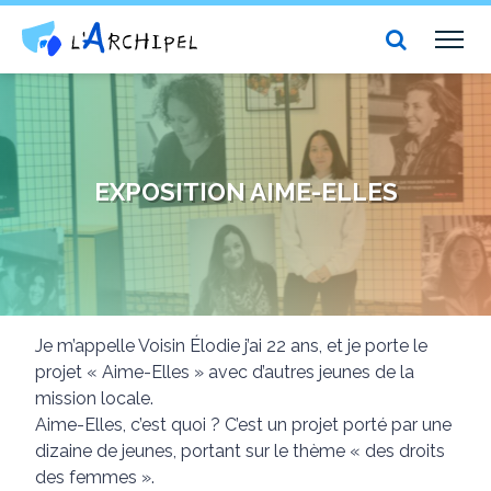
Centre social et culturel l'Archipel
TOG
NAV
EXPOSITION AIME-ELLES
Je m’appelle Voisin Élodie j’ai 22 ans, et je porte le
projet « Aime-Elles » avec d’autres jeunes de la
mission locale.
Aime-Elles, c’est quoi ? C’est un projet porté par une
dizaine de jeunes, portant sur le thème « des droits
des femmes ».