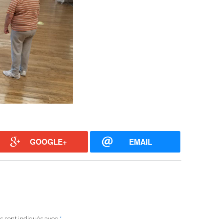
GOOGLE+
EMAIL
s sont indiqués avec
*