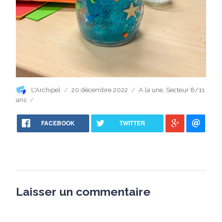
Auteur
Publié
Catégories
L'Archipel
20 décembre 2022
A la une
,
Secteur 8/11
le
ans
FACEBOOK
TWITTER
Laisser un commentaire