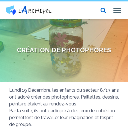
Centre social et culturel l'Archipel
TOG
NAV
CRÉATION DE PHOTOPHORES
Lundi 19 Décembre, les enfants du secteur 8/13 ans
ont adoré créer des photophores. Paillettes, dessins,
peinture étaient au rendez-vous !
Par la suite, ils ont participé à des jeux de cohésion
permettent de travailler leur imagination et l’esprit
de groupe.