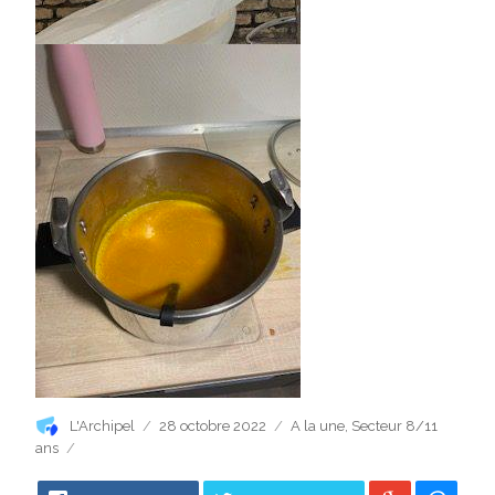
Auteur
Publié
Catégories
L'Archipel
28 octobre 2022
A la une
,
Secteur 8/11
le
ans