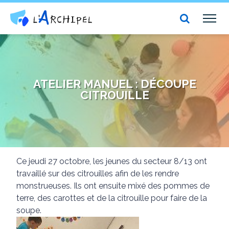
Centre social et culturel l'Archipel
TOG
NAV
ATELIER MANUEL : DÉCOUPE
CITROUILLE
Ce jeudi 27 octobre, les jeunes du secteur 8/13 ont
travaillé sur des citrouilles afin de les rendre
monstrueuses. Ils ont ensuite mixé des pommes de
terre, des carottes et de la citrouille pour faire de la
soupe.