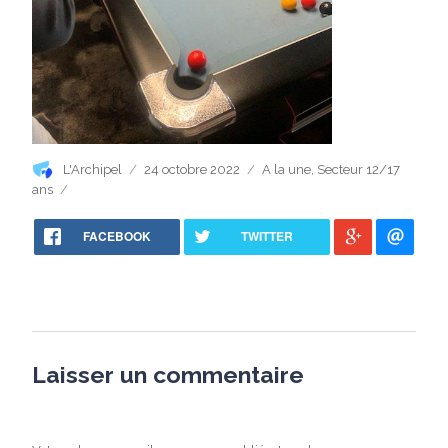
Auteur
Publié
Catégories
L'Archipel
24 octobre 2022
A la une
,
Secteur 12/17
le
ans
FACEBOOK
TWITTER
Laisser un commentaire