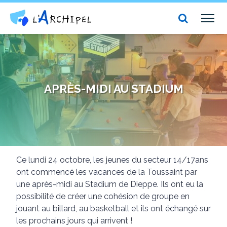
Centre social et culturel l'Archipel
TOG
NAV
APRÈS-MIDI AU STADIUM
Ce lundi 24 octobre, les jeunes du secteur 14/17ans
ont commencé les vacances de la Toussaint par
une après-midi au Stadium de Dieppe. Ils ont eu la
possibilité de créer une cohésion de groupe en
jouant au billard, au basketball et ils ont échangé sur
les prochains jours qui arrivent !