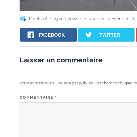
Auteur
Publié
Catégories
L'Archipel
23 août 2022
A la une
,
Activités en famille
,
le
FACEBOOK
TWITTER
Laisser un commentaire
Votre adresse e-mail ne sera pas publiée.
Les champs obligatoire
COMMENTAIRE
*