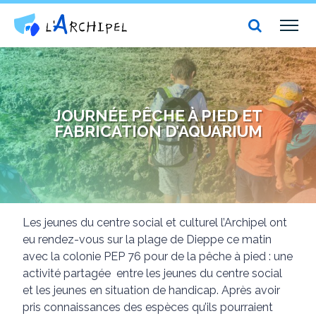
Centre social et culturel l'Archipel
TOG
NAV
JOURNÉE PÊCHE À PIED ET
FABRICATION D’AQUARIUM
Les jeunes du centre social et culturel l’Archipel ont
eu rendez-vous sur la plage de Dieppe ce matin
avec la colonie PEP 76 pour de la pêche à pied : une
activité partagée entre les jeunes du centre social
et les jeunes en situation de handicap. Après avoir
pris connaissances des espèces qu’ils pourraient