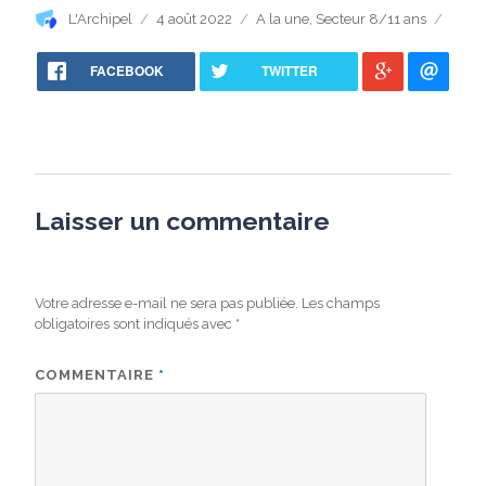
Auteur
Publié
Catégories
L'Archipel
4 août 2022
A la une
,
Secteur 8/11 ans
le
FACEBOOK
TWITTER
Laisser un commentaire
Votre adresse e-mail ne sera pas publiée.
Les champs
obligatoires sont indiqués avec
*
COMMENTAIRE
*