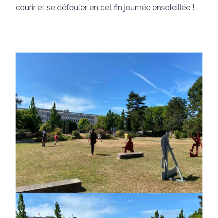
courir et se défouler, en cet fin journée ensoleillée !