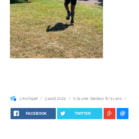
Auteur
Publié
Catégories
L'Archipel
3 août 2022
A la une
,
Secteur 8/11 ans
le
FACEBOOK
TWITTER