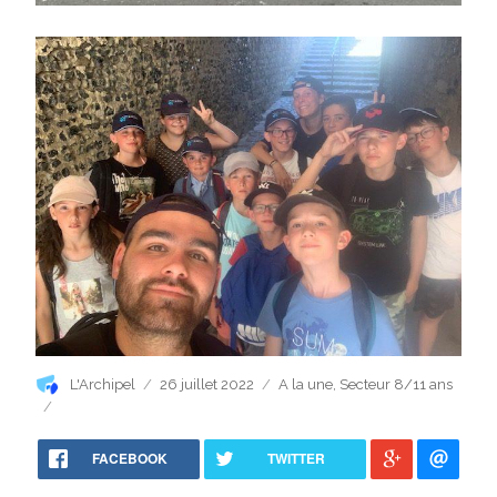
Auteur
Publié
Catégories
L'Archipel
26 juillet 2022
A la une
,
Secteur 8/11 ans
le
FACEBOOK
TWITTER