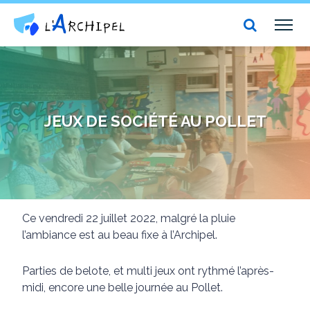
Centre social et culturel l'Archipel
TOG
NAV
JEUX DE SOCIÉTÉ AU POLLET
Ce vendredi 22 juillet 2022, malgré la pluie
l’ambiance est au beau fixe à l’Archipel.
Parties de belote, et multi jeux ont rythmé l’après-
midi, encore une belle journée au Pollet.