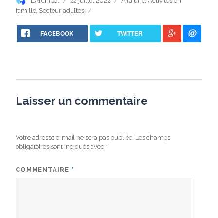
Auteur
Publié
Catégories
L'Archipel
22 juillet 2022
A la une
,
Activités en
le
famille
,
Secteur adultes
FACEBOOK
TWITTER
Laisser un commentaire
Votre adresse e-mail ne sera pas publiée.
Les champs
obligatoires sont indiqués avec
*
COMMENTAIRE
*