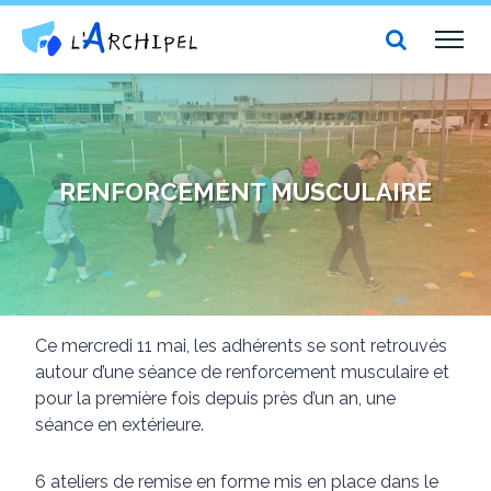
Centre social et culturel l'Archipel
TOG
NAV
RENFORCEMENT MUSCULAIRE
Ce mercredi 11 mai, les adhérents se sont retrouvés
autour d’une séance de renforcement musculaire et
pour la première fois depuis près d’un an, une
séance en extérieure.
6 ateliers de remise en forme mis en place dans le