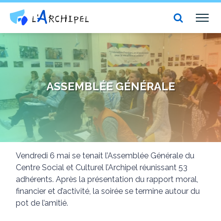
Centre social et culturel l'Archipel
TOG
NAV
ASSEMBLÉE GÉNÉRALE
Vendredi 6 mai se tenait l’Assemblée Générale du
Centre Social et Culturel l’Archipel réunissant 53
adhérents. Après la présentation du rapport moral,
financier et d’activité, la soirée se termine autour du
pot de l’amitié.