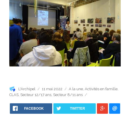
Auteur
Publié
Catégories
L'Archipel
11 mai 2022
A la une
,
Activités en famille
,
le
CLAS
,
Secteur 12/17 ans
,
Secteur 8/11 ans
FACEBOOK
TWITTER