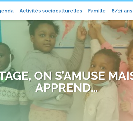
el
genda
Activités socioculturelles
Famille
8/11 ans
RTAGE, ON S’AMUSE MA
APPREND…