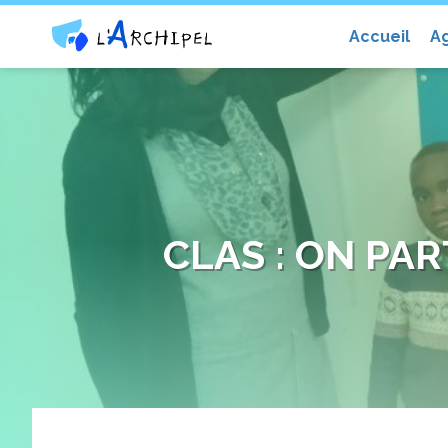
Centre social et culturel l'Archip
Accueil
A
CLAS : ON PA