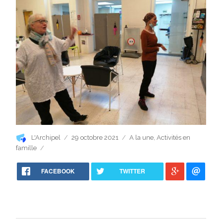
Auteur
Publié
Catégories
L'Archipel
29 octobre 2021
A la une
,
Activités en
le
famille
FACEBOOK
TWITTER