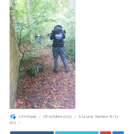
Auteur
Publié
Catégories
L'Archipel
28 octobre 2021
A la une
,
Secteur 8/11
le
ans