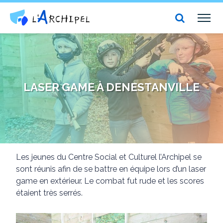
Centre social et culturel l'Archipel
TOG
NAV
LASER GAME À DENESTANVILLE
Les jeunes du Centre Social et Culturel l’Archipel se
sont réunis afin de se battre en équipe lors d’un laser
game en extérieur. Le combat fut rude et les scores
étaient très serrés.