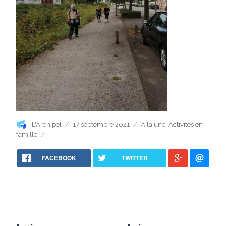
Auteur
Publié
Catégories
L'Archipel
17 septembre 2021
A la une
,
Activités en
le
famille
FACEBOOK
TWITTER