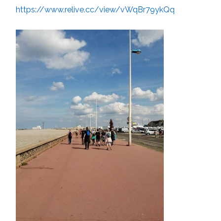
https://www.relive.cc/view/vWqBr79ykQq