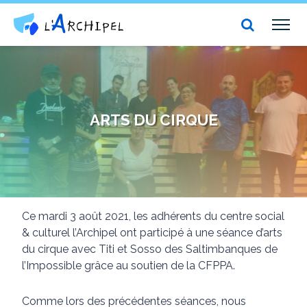
Centre social et culturel l'Archipel
TOG
NAV
ARTS DU CIRQUE
Ce mardi 3 août 2021, les adhérents du centre social
& culturel l’Archipel ont participé à une séance d’arts
du cirque avec Titi et Sosso des Saltimbanques de
l’Impossible grâce au soutien de la CFPPA.
Comme lors des précédentes séances, nous