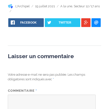
Auteur
Publié
Catégories
L'Archipel
19 juillet 2021
A la une
,
Secteur 12/17 ans
le
FACEBOOK
TWITTER
Laisser un commentaire
Votre adresse e-mail ne sera pas publiée.
Les champs
obligatoires sont indiqués avec
*
COMMENTAIRE
*