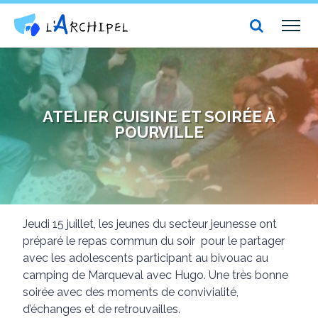
Centre social et culturel l'Archipel
TOG
NAV
ATELIER CUISINE ET SOIRÉE À
POURVILLE
Jeudi 15 juillet, les jeunes du secteur jeunesse ont
préparé le repas commun du soir pour le partager
avec les adolescents participant au bivouac au
camping de Marqueval avec Hugo. Une très bonne
soirée avec des moments de convivialité,
d’échanges et de retrouvailles.