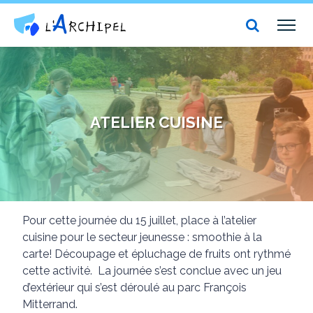
Centre social et culturel l'Archipel
TOG
NAV
ATELIER CUISINE
Pour cette journée du 15 juillet, place à l’atelier
cuisine pour le secteur jeunesse : smoothie à la
carte! Découpage et épluchage de fruits ont rythmé
cette activité. La journée s’est conclue avec un jeu
d’extérieur qui s’est déroulé au parc François
Mitterrand.