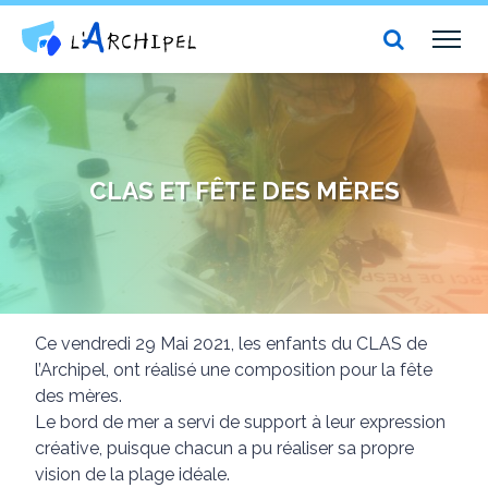
Centre social et culturel l'Archipel
TOG
NAV
CLAS ET FÊTE DES MÈRES
Ce vendredi 29 Mai 2021, les enfants du CLAS de
l’Archipel, ont réalisé une composition pour la fête
des mères.
Le bord de mer a servi de support à leur expression
créative, puisque chacun a pu réaliser sa propre
vision de la plage idéale.