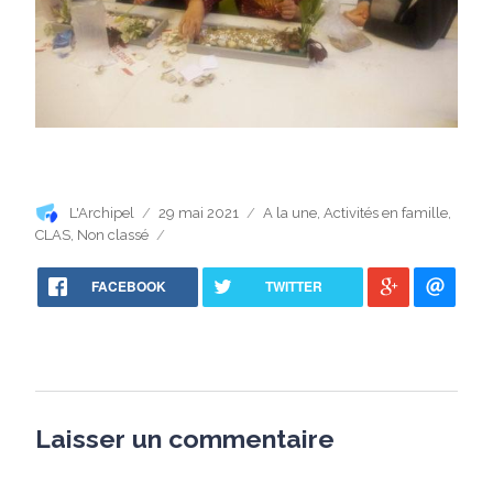
Auteur
Publié
Catégories
L'Archipel
29 mai 2021
A la une
,
Activités en famille
,
le
CLAS
,
Non classé
FACEBOOK
TWITTER
Laisser un commentaire