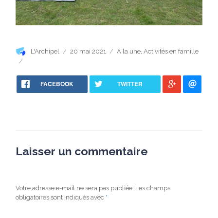
Auteur
Publié
Catégories
L'Archipel
20 mai 2021
A la une
,
Activités en famille
le
FACEBOOK
TWITTER
Laisser un commentaire
Votre adresse e-mail ne sera pas publiée.
Les champs
obligatoires sont indiqués avec
*