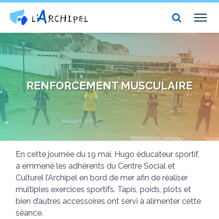
Centre social et culturel l'Archipel
TOG
NAV
RENFORCEMENT MUSCULAIRE
En cette journée du 19 mai, Hugo éducateur sportif,
a emmené les adhérents du Centre Social et
Culturel l’Archipel en bord de mer afin de réaliser
multiples exercices sportifs. Tapis, poids, plots et
bien d’autres accessoires ont servi à alimenter cette
séance.