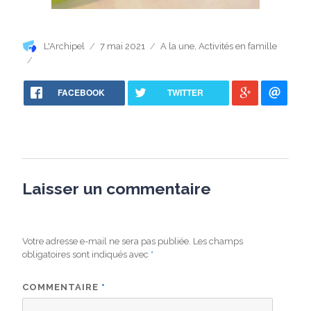
Auteur
Publié
Catégories
L'Archipel
7 mai 2021
A la une
,
Activités en famille
le
FACEBOOK
TWITTER
Laisser un commentaire
Votre adresse e-mail ne sera pas publiée.
Les champs
obligatoires sont indiqués avec
*
COMMENTAIRE
*