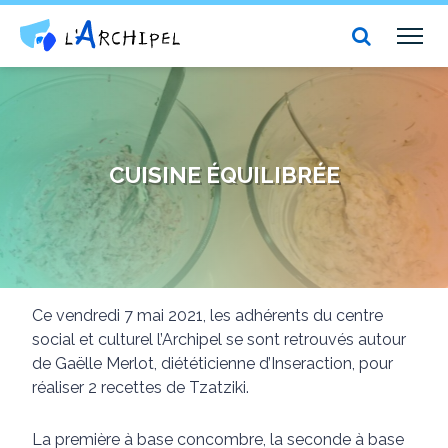
Centre social et culturel l'Archipel
TOG
NAV
CUISINE ÉQUILIBRÉE
Ce vendredi 7 mai 2021, les adhérents du centre
social et culturel l’Archipel se sont retrouvés autour
de Gaëlle Merlot, diététicienne d’Inseraction, pour
réaliser 2 recettes de Tzatziki.
La première à base concombre, la seconde à base