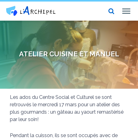
Centre social et culturel l'Archipel
TOG
NAV
ATELIER CUISINE ET MANUEL
Les ados du Centre Social et Culturel se sont
retrouvés le mercredi 17 mars pour un atelier des
plus gourmands : un gâteau au yaourt remastérisé
par leur soin!
Pendant la cuisson, ils se sont occupés avec de