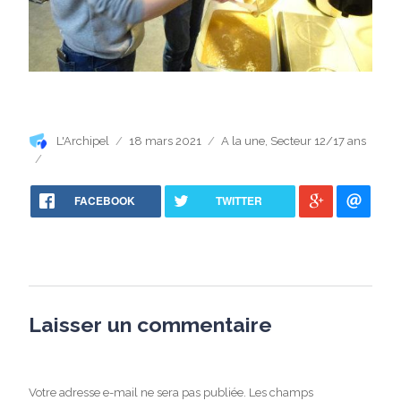
Auteur
Publié
Catégories
L'Archipel
18 mars 2021
A la une
,
Secteur 12/17 ans
le
FACEBOOK
TWITTER
Laisser un commentaire
Votre adresse e-mail ne sera pas publiée.
Les champs