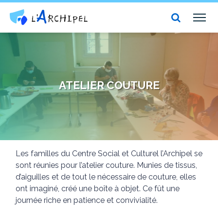
Centre social et culturel l'Archipel
TOG
NAV
ATELIER COUTURE
Les familles du Centre Social et Culturel l’Archipel se
sont réunies pour l’atelier couture. Munies de tissus,
d’aiguilles et de tout le nécessaire de couture, elles
ont imaginé, créé une boîte à objet. Ce fût une
journée riche en patience et convivialité.