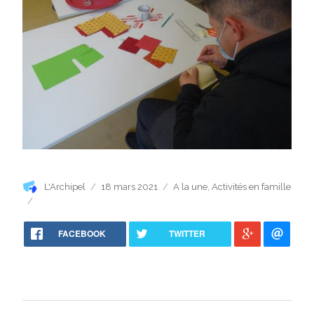
Auteur
Publié
Catégories
L'Archipel
18 mars 2021
A la une
,
Activités en famille
le
FACEBOOK
TWITTER