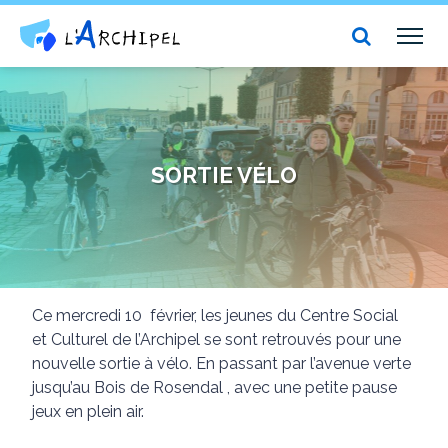
Centre social et culturel l'Archipel
TOG
NAV
SORTIE VÉLO
Ce mercredi 10 février, les jeunes du Centre Social
et Culturel de l’Archipel se sont retrouvés pour une
nouvelle sortie à vélo. En passant par l’avenue verte
jusqu’au Bois de Rosendal , avec une petite pause
jeux en plein air.