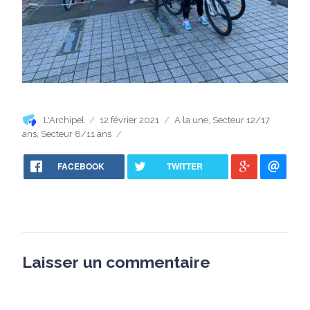
Auteur
Publié
Catégories
L'Archipel
12 février 2021
A la une
,
Secteur 12/17
le
ans
,
Secteur 8/11 ans
FACEBOOK
TWITTER
Laisser un commentaire