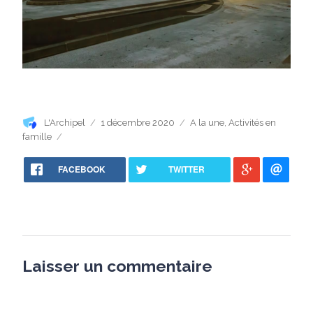
Auteur
Publié
Catégories
L'Archipel
1 décembre 2020
A la une
,
Activités en
le
famille
FACEBOOK
TWITTER
Laisser un commentaire