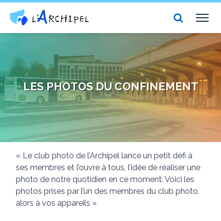
Centre social et culturel l'Archipel
TOG
NAV
LES PHOTOS DU CONFINEMENT
« Le club photo de l’Archipel lance un petit défi à
ses membres et l’ouvre à tous, l’idée de réaliser une
photo de notre quotidien en ce moment. Voici les
photos prises par l’un des membres du club photo.
alors à vos appareils »