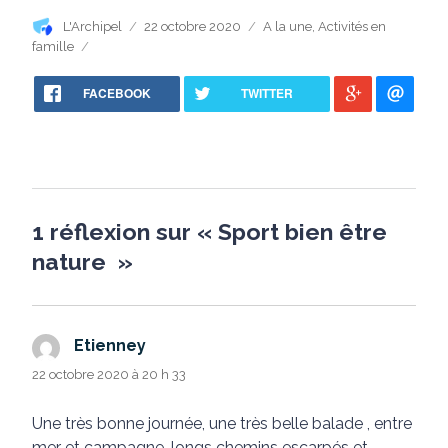
Auteur
Publié
Catégories
L'Archipel
22 octobre 2020
A la une
,
Activités en
le
famille
FACEBOOK
TWITTER
1 réflexion sur « Sport bien être
nature »
Etienney
dit :
22 octobre 2020 à 20 h 33
Une très bonne journée, une très belle balade , entre
mer et campagne, longs chemins escarpés et