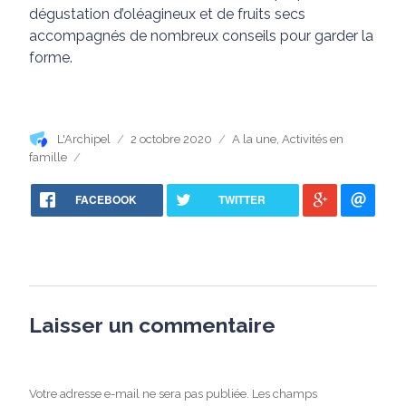
dégustation d’oléagineux et de fruits secs
accompagnés de nombreux conseils pour garder la
forme.
Auteur
Publié
Catégories
L'Archipel
2 octobre 2020
A la une
,
Activités en
le
famille
FACEBOOK
TWITTER
Laisser un commentaire
Votre adresse e-mail ne sera pas publiée.
Les champs