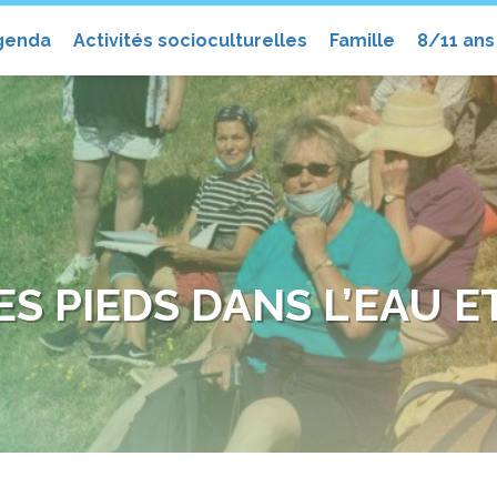
el
genda
Activités socioculturelles
Famille
8/11 ans
ES PIEDS DANS L’EAU E