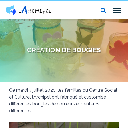
Centre social et culturel l'Archipel
TOG
NAV
CRÉATION DE BOUGIES
Ce mardi 7 juillet 2020, les familles du Centre Social
et Culturel l’Archipel ont fabriqué et customisé
différentes bougies de couleurs et senteurs
différentes.