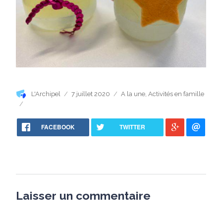
Auteur
Publié
Catégories
L'Archipel
7 juillet 2020
A la une
,
Activités en famille
le
FACEBOOK
TWITTER
Laisser un commentaire