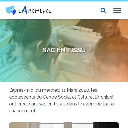
Centre social et culturel l'Archipel
TOG
NAV
SAC EN TISSU
L’après-midi du mercredi 11 Mars 2020, les
adolescents du Centre Social et Culturel l’Archipel
ont crée leurs sac en tissus dans le cadre de l’auto-
financement.