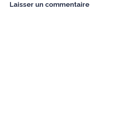
Laisser un commentaire
Votre adresse e-mail ne sera pas publiée.
Les champs
obligatoires sont indiqués avec
*
COMMENTAIRE
*
NOM
*