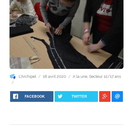
Auteur
Publié
Catégories
L'Archipel
18 avril 2020
A la une
,
Secteur 12/17 ans
le
FACEBOOK
TWITTER