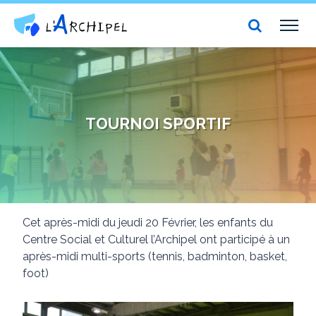
Centre social et culturel l'Archipel
TOG
NAV
TOURNOI SPORTIF
Cet après-midi du jeudi 20 Février, les enfants du
Centre Social et Culturel l’Archipel ont participé à un
après-midi multi-sports (tennis, badminton, basket,
foot)