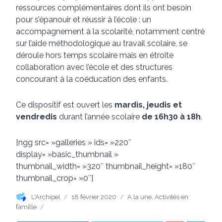
ressources complémentaires dont ils ont besoin
pour s’épanouir et réussir à l’école : un
accompagnement à la scolarité, notamment centré
sur l’aide méthodologique au travail scolaire, se
déroule hors temps scolaire mais en étroite
collaboration avec l’école et des structures
concourant à la coéducation des enfants.
Ce dispositif est ouvert les
mardis, jeudis et
vendredis
durant l’année scolaire
de 16h30 à 18h
.
[ngg src= »galleries » ids= »220″
display= »basic_thumbnail »
thumbnail_width= »320″ thumbnail_height= »180″
thumbnail_crop= »0″]
Auteur
Publié
Catégories
L'Archipel
18 février 2020
A la une
,
Activités en
le
famille